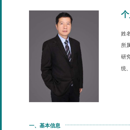
个
姓
所
研
统
一、基本信息