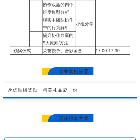
_
协作双赢的四个
维度模型分析
现实中团队协作
_
小组分享
中的行为解析
_
提升协作共赢的
5大原则/方法
颁奖仪式
荣誉授予、合影留念
17:00-17:30
荣誉奖励设置
🎉优胜组奖励：精美礼品🎁一份
活动报名方式