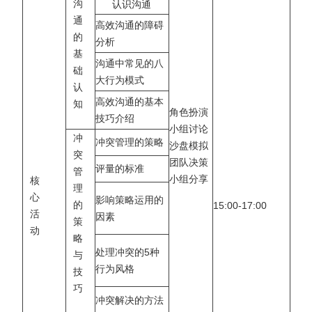
沟
认识
沟通
通
高效沟通的障碍
的
分析
基
沟通中常见的八
础
大行为模式
认
高效沟通的基本
知
角色扮演
技巧介绍
小组讨论
冲
冲突管理的策略
沙盘模拟
突
团队决策
评量的标准
管
小组分享
核
理
心
影响策略运用的
的
15:00-17:00
活
因素
策
动
略
处理冲突的5种
与
行为风格
技
巧
冲突解决的方法