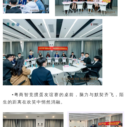
•粤商智竞
掼蛋
友谊赛的桌前，脑力与默契齐飞，陌
生的距离在欢笑中悄然消融。